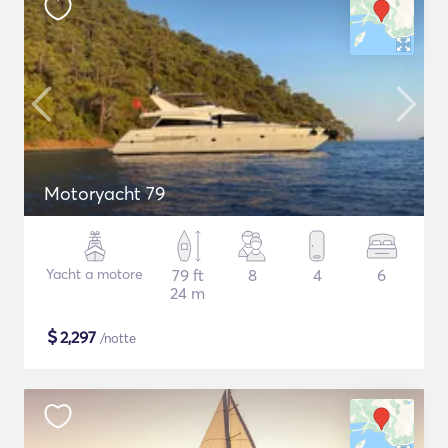
Motoryacht 79
Yacht a motore
79 ft
8
4
6
24 m
$
2,297
/notte