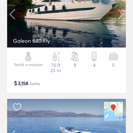
Galeon 640 Fly
Yacht a motore
76 ft
8
4
5
23 m
$
3,158
/notte