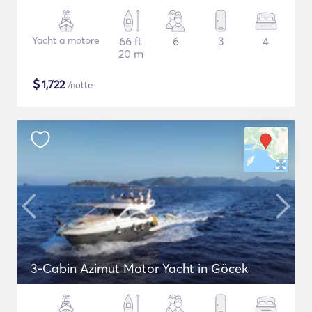
Yacht a motore
66 ft
6
3
4
20 m
$
1,722
/notte
3-Cabin Azimut Motor Yacht in Göcek