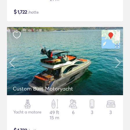
$
1,722
/notte
Custom Built Motoryacht
Yacht a motore
49 ft
6
3
3
15 m