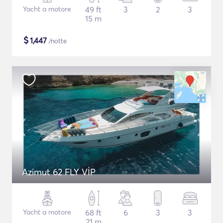
Yacht a motore
49 ft
3
2
3
15 m
$
1,447
/notte
Azimut 62 FLY VİP
Yacht a motore
68 ft
6
3
3
21 m