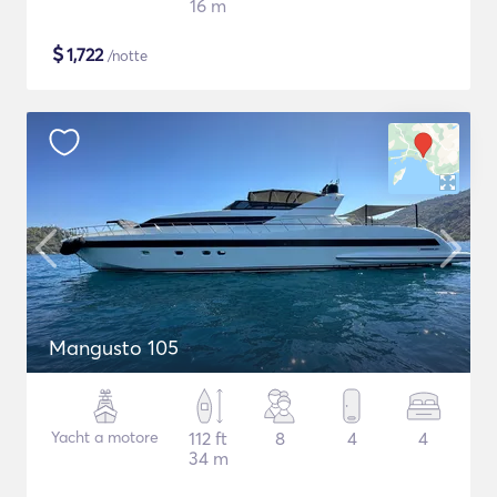
16 m
$
1,722
/notte
Mangusto 105
Yacht a motore
112 ft
8
4
4
34 m