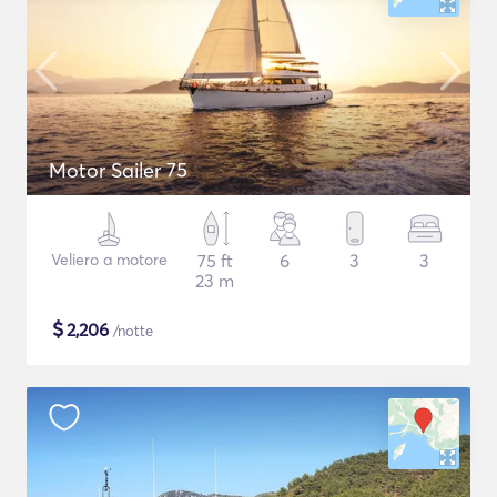
Motor Sailer 75
Veliero a motore
75 ft
6
3
3
23 m
$
2,206
/notte