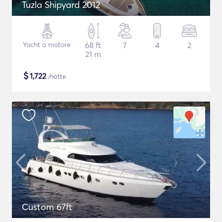
Tuzla Shipyard 2012
Yacht a motore
68 ft
7
4
2
21 m
$
1,722
/notte
Custom 67ft