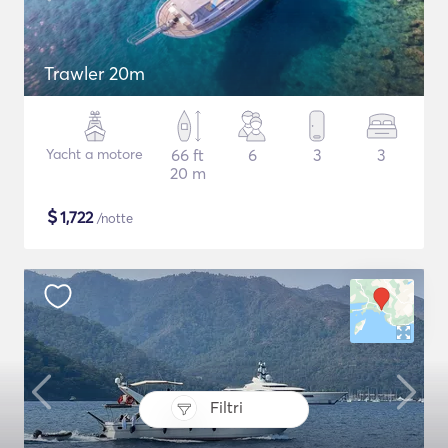
Trawler 20m
Yacht a motore
66 ft
6
3
3
20 m
$
1,722
/notte
Filtri