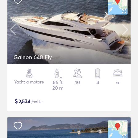
Galeon 640 Fly
Yacht a motore
66 ft
10
4
6
20 m
$
2,534
/notte