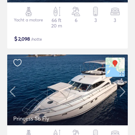
Yacht a motore
66 ft
6
3
3
20 m
$
2,098
/notte
Princess 56 Fly