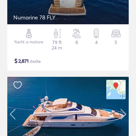
Numarine 78 FLY
Yacht a motore
79 ft
8
4
5
24 m
$
2,871
/notte