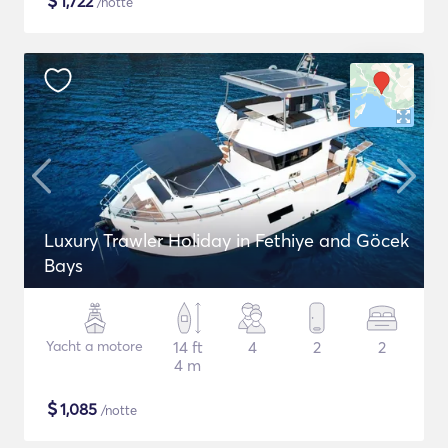
$
1,722
/notte
Luxury Trawler Holiday in Fethiye and Göcek
Bays
Yacht a motore
14 ft
4
2
2
4 m
$
1,085
/notte