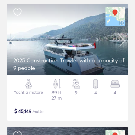
2025 Construction Trawler with a capacity of
9 people
Yacht a motore
89 ft
9
4
4
27 m
$
45,149
/notte