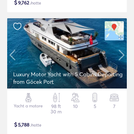
$
9,762
/notte
Luxury Motor Yacht with 5 Cabins Departing
from Göcek Port
Yacht a motore
98 ft
10
5
7
30 m
$
5,788
/notte