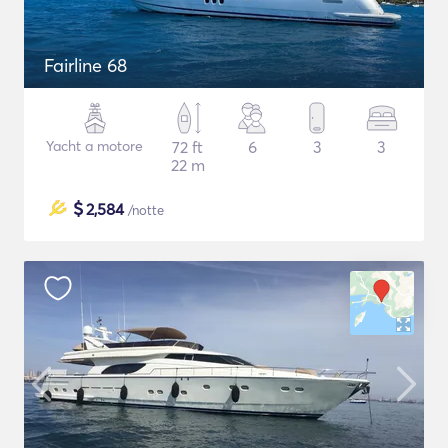
Fairline 68
Yacht a motore
72 ft
6
3
3
22 m
$
2,584
/notte