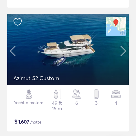
Azimut 52 Custom
Yacht a motore
49 ft
6
3
4
15 m
$
1,607
/notte