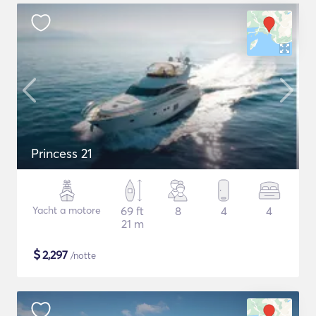
Princess 21
Yacht a motore
69 ft
8
4
4
21 m
$
2,297
/notte