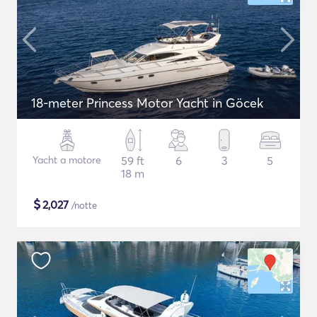
18-meter Princess Motor Yacht in Göcek
Yacht a motore
59 ft
6
3
5
18 m
$
2,027
/notte