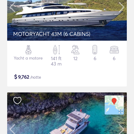
MOTORYACHT 43M (6 CABINS)
Yacht a motore
141 ft
12
6
6
43 m
$
9,762
/notte