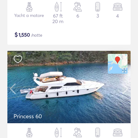
Yacht a motore
67 ft
6
3
4
20 m
$
1,550
/notte
Princess 60