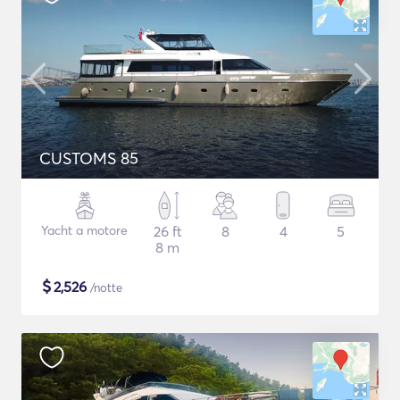
CUSTOMS 85
Yacht a motore
26 ft
8
4
5
8 m
$
2,526
/notte