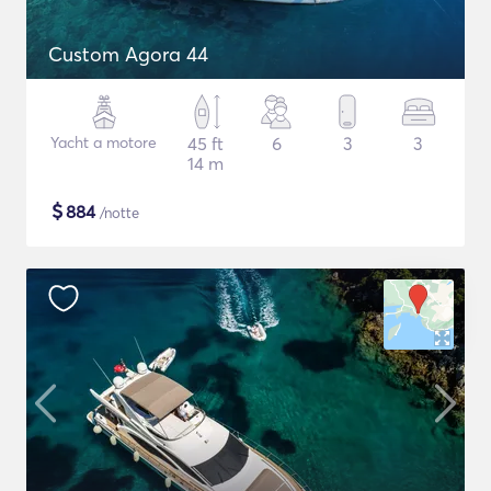
Custom Agora 44
Yacht a motore
45 ft
6
3
3
14 m
$
884
/notte