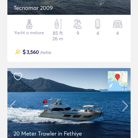
Tecnomar 2009
Yacht a motore
85 ft
9
4
4
26 m
$
3,560
/notte
20 Meter Trawler in Fethiye