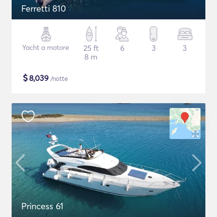
Ferretti 810
Yacht a motore
25 ft
6
3
3
8 m
$
8,039
/notte
Princess 61