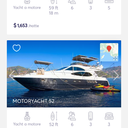
Yacht a motore
59 ft
6
3
5
18 m
$
1,653
/notte
MOTORYACHT 52
Yacht a motore
52 ft
6
3
3