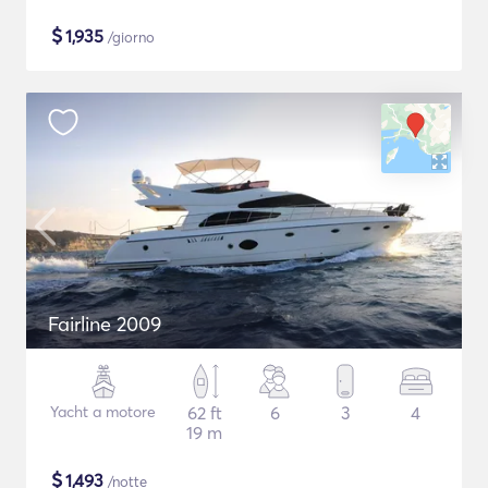
$
1,935
/giorno
Fairline 2009
Yacht a motore
62 ft
6
3
4
19 m
$
1,493
/notte