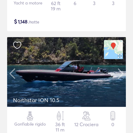
Yacht a motore
62 ft
6
3
3
19 m
$
1,148
/notte
Northstar ION 10.5
Gonfiabile rigido
36 ft
12 Crociera
0
11 m