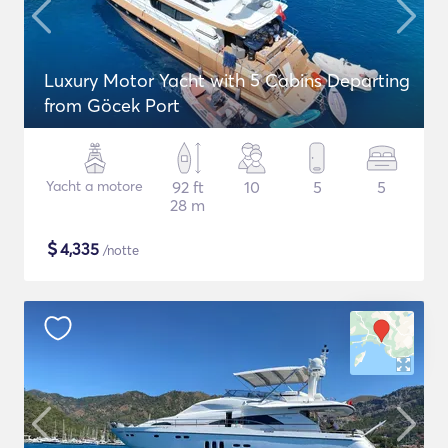
Luxury Motor Yacht with 5 Cabins Departing
from Göcek Port
Yacht a motore
92 ft
10
5
5
28 m
$
4,335
/notte