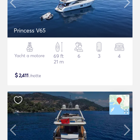
Princess V65
Yacht a motore
69 ft
6
3
4
21 m
$
2,411
/notte