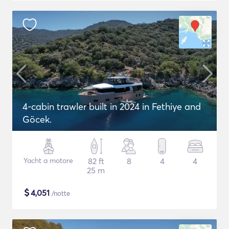
4-cabin trawler built in 2024 in Fethiye and
Göcek.
Yacht a motore
82 ft
8
4
4
25 m
$
4,051
/notte