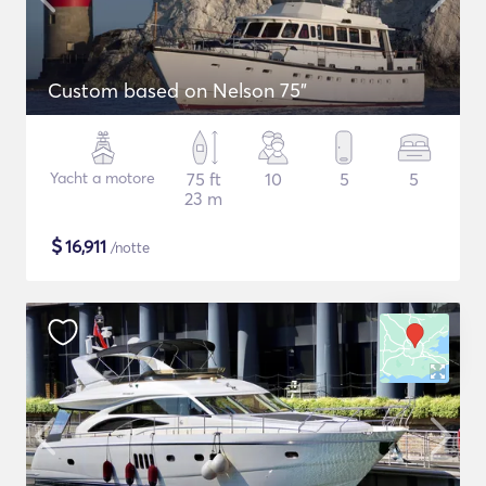
Custom based on Nelson 75"
Yacht a motore
75 ft
10
5
5
23 m
$
16,911
/notte