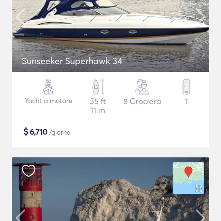
Sunseeker Superhawk 34
Yacht a motore
35 ft
8 Crociera
1
11 m
$
6,710
/giorno