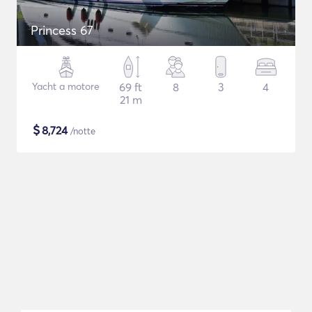
Princess 67
Yacht a motore
69 ft
8
3
4
21 m
$
8,724
/notte