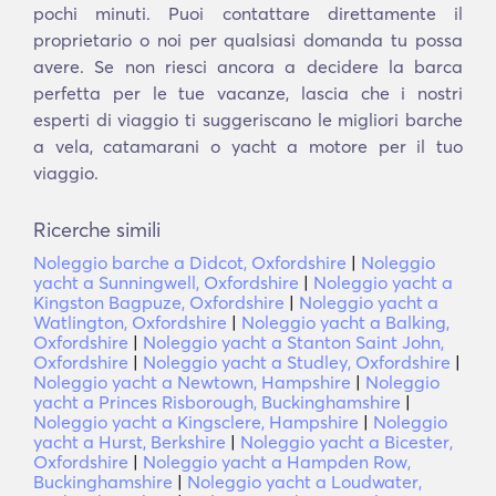
pochi minuti. Puoi contattare direttamente il
proprietario o noi per qualsiasi domanda tu possa
avere. Se non riesci ancora a decidere la barca
perfetta per le tue vacanze, lascia che i nostri
esperti di viaggio ti suggeriscano le migliori barche
a vela, catamarani o yacht a motore per il tuo
viaggio.
Ricerche simili
Noleggio barche a Didcot, Oxfordshire
|
Noleggio
yacht a Sunningwell, Oxfordshire
|
Noleggio yacht a
Kingston Bagpuze, Oxfordshire
|
Noleggio yacht a
Watlington, Oxfordshire
|
Noleggio yacht a Balking,
Oxfordshire
|
Noleggio yacht a Stanton Saint John,
Oxfordshire
|
Noleggio yacht a Studley, Oxfordshire
|
Noleggio yacht a Newtown, Hampshire
|
Noleggio
yacht a Princes Risborough, Buckinghamshire
|
Noleggio yacht a Kingsclere, Hampshire
|
Noleggio
yacht a Hurst, Berkshire
|
Noleggio yacht a Bicester,
Oxfordshire
|
Noleggio yacht a Hampden Row,
Buckinghamshire
|
Noleggio yacht a Loudwater,