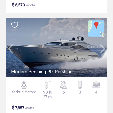
$
6,570
/notte
Modern Pershing 90' Pershing
Yacht a motore
90 ft
6
3
4
27 m
$
7,857
/notte