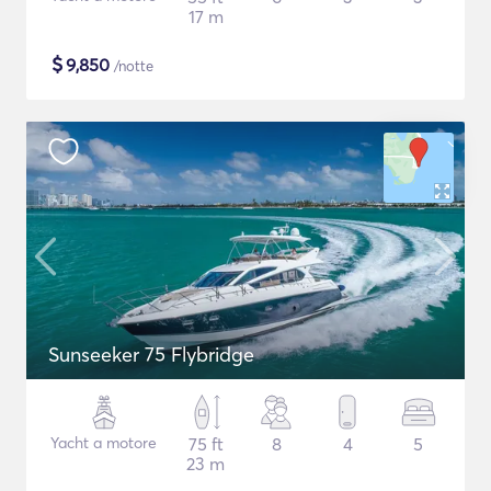
17 m
$
9,850
/notte
Sunseeker 75 Flybridge
Yacht a motore
75 ft
8
4
5
23 m