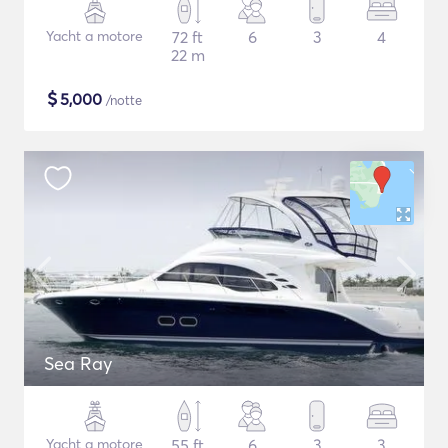
Yacht a motore
72 ft
6
3
4
22 m
$
5,000
/notte
Sea Ray
Yacht a motore
55 ft
6
3
3