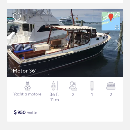
Motor 36'
Yacht a motore
36 ft
2
1
2
11 m
$
950
/notte