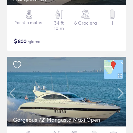
Yacht a motore
34 ft
6 Crociera
1
10 m
$
800
/giorno
Gorgeous 72' Mangusta Maxi Open