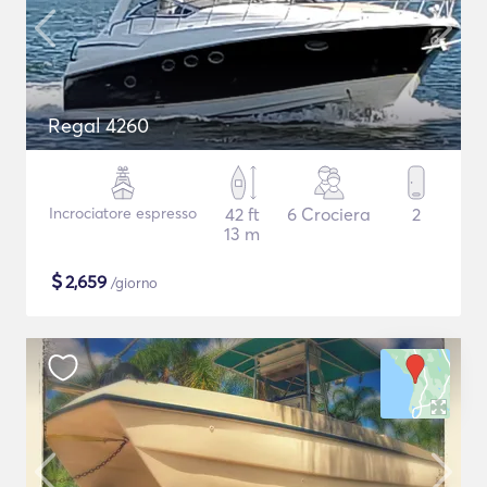
Regal 4260
Incrociatore espresso
42 ft
6 Crociera
2
13 m
$
2,659
/giorno