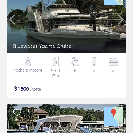
Bluewater Yachts Cruiser
Yacht a motore
55 ft
6
3
3
17 m
$
1,500
/notte