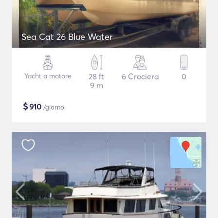
Sea Cat 26 Blue Water
Yacht a motore
28 ft
6 Crociera
0
9 m
$
910
/giorno