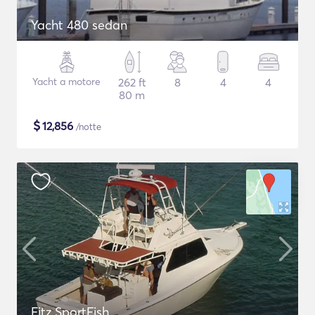
Yacht 480 sedan
Yacht a motore
262 ft
8
4
4
80 m
$
12,856
/notte
Fitz SportFish