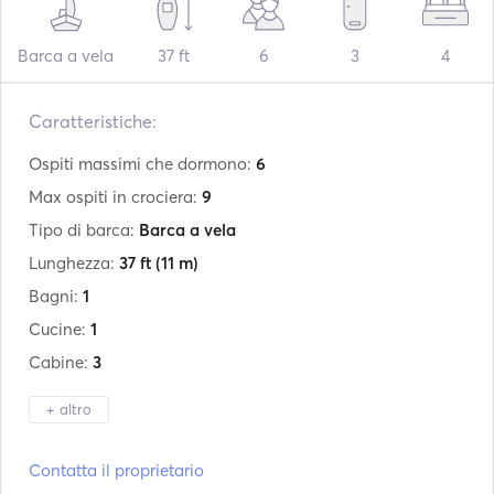
Barca a vela
37 ft
6
3
4
Caratteristiche:
Ospiti massimi che dormono:
6
Max ospiti in crociera:
9
Tipo di barca:
Barca a vela
Lunghezza:
37 ft
(11 m)
Bagni:
1
Cucine:
1
Cabine:
3
+ altro
Produttore:
Bavaria
Contatta il proprietario
Modello:
37