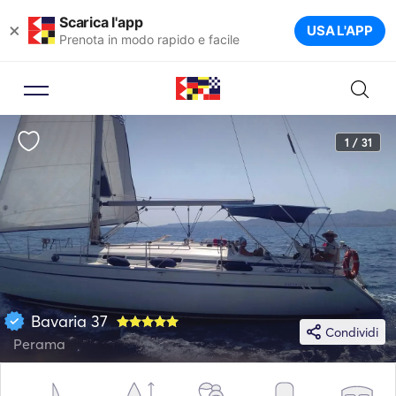
Scarica l'app
×
USA L'APP
Prenota in modo rapido e facile
1 / 31
Bavaria 37
Condividi
Perama