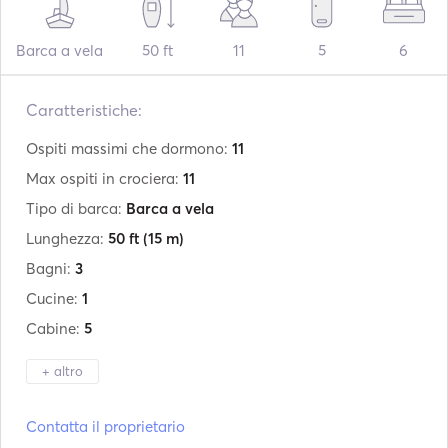
Barca a vela
50 ft
11
5
6
Caratteristiche:
Ospiti massimi che dormono:
11
Max ospiti in crociera:
11
Tipo di barca:
Barca a vela
Lunghezza:
50 ft
(15 m)
Bagni:
3
Cucine:
1
Cabine:
5
+ altro
Produttore:
Beneteau
Contatta il proprietario
Modello:
Oceanis 50