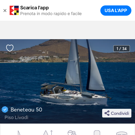
Scarica l'app
×
USA L'APP
Prenota in modo rapido e facile
1 / 34
Beneteau 50
Condividi
Piso Livadi