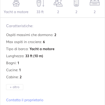
Yacht a motore
33 ft
2
2
2
Caratteristiche:
Ospiti massimi che dormono:
2
Max ospiti in crociera:
6
Tipo di barca:
Yacht a motore
Lunghezza:
33 ft
(10 m)
Bagni:
1
Cucine:
1
Cabine:
2
+ altro
Produttore:
Couach
Contatta il proprietario
Modello:
Arcoa 33