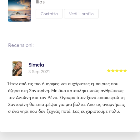
Ilias
Contatta
Vedi il profilo
Recensioni:
Simela
3 Sep 2021
Ήταν από τις πιο όμορφες και ευχάριστες εμπειριες που
έζησα στη Σαντορίνη. Με δυο καταπληκτικούς ανθρώπους
τον Αντώνη και τον Ρένο. Σίγουρα όταν ξανά επισκεφτώ τη
Σαντορίνη θα επιστρέψω για μια βολτα. Απο τις αναμνήσεις
σ ένα νησί που δεν ξεχνάς ποτέ. Σας ευχαριστούμε πολύ.