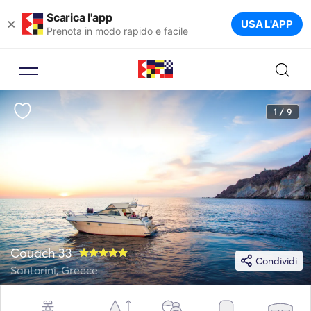
Scarica l'app
×
USA L'APP
Prenota in modo rapido e facile
1 / 9
Couach 33
Condividi
Santorini, Greece