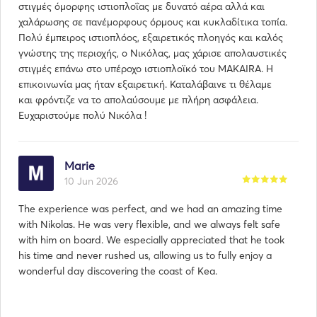
στιγμές όμορφης ιστιοπλοΐας με δυνατό αέρα αλλά και
χαλάρωσης σε πανέμορφους όρμους και κυκλαδίτικα τοπία.
Πολύ έμπειρος ιστιοπλόος, εξαιρετικός πλοηγός και καλός
γνώστης της περιοχής, ο Νικόλας, μας χάρισε απολαυστικές
στιγμές επάνω στο υπέροχο ιστιοπλοϊκό του MAKAIRA. Η
επικοινωνία μας ήταν εξαιρετική. Καταλάβαινε τι θέλαμε
και φρόντιζε να το απολαύσουμε με πλήρη ασφάλεια.
Ευχαριστούμε πολύ Νικόλα !
Marie
10 Jun 2026
The experience was perfect, and we had an amazing time
with Nikolas. He was very flexible, and we always felt safe
with him on board. We especially appreciated that he took
his time and never rushed us, allowing us to fully enjoy a
wonderful day discovering the coast of Kea.