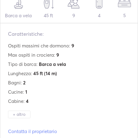
Barca a vela
45 ft
9
4
5
Caratteristiche:
Ospiti massimi che dormono:
9
Max ospiti in crociera:
9
Tipo di barca:
Barca a vela
Lunghezza:
45 ft
(14 m)
Bagni:
2
Cucine:
1
Cabine:
4
+ altro
Produttore:
Jeanneau
Contatta il proprietario
Modello:
Sunkiss 45