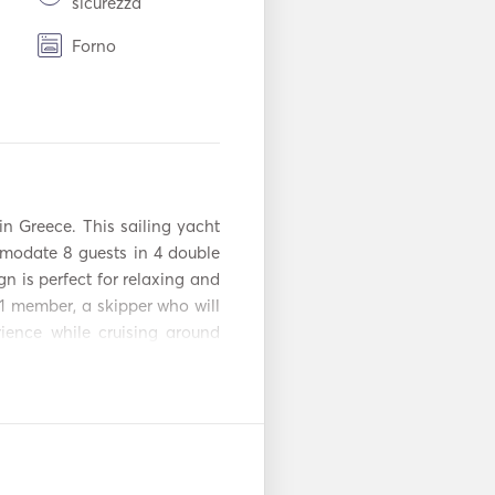
sicurezza
Forno
affè
BBQ
TV
ux
Connessione USB
n Greece. This sailing yacht 
Ferro da stiro
modate 8 guests in 4 double 
gn is perfect for relaxing and 
Gonfiabili da
enza
1 member, a skipper who will 
traino
ence while cruising around 
r lo
on request. 

Kayak
Tavola da SUP
ators + freezer wine cooler, 
ard you will also finf the 
ed paddle SUP, floating mats 
ico
Elica di prua