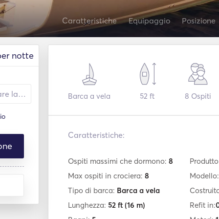
Caratteristiche
Equipaggio
Posizione
per notte
Barca a vela
52 ft
8
Ospiti
io
Caratteristiche:
one
Ospiti massimi che dormono:
8
Produtto
Max ospiti in crociera:
8
Modello
Tipo di barca:
Barca a vela
Costruit
Lunghezza:
52 ft
(16 m)
Refit in:
0