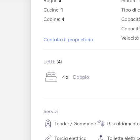
Bagni:
5
Motori:
1
Cucine:
1
Tipo di 
Cabine:
4
Capacità
Capacità
Velocità
Contatta il proprietario
Letti: (
4
)
4 x
Doppio
Servizi:
Tender / Gommone
Riscaldamento
Torcia elettrica
Toilette elettri