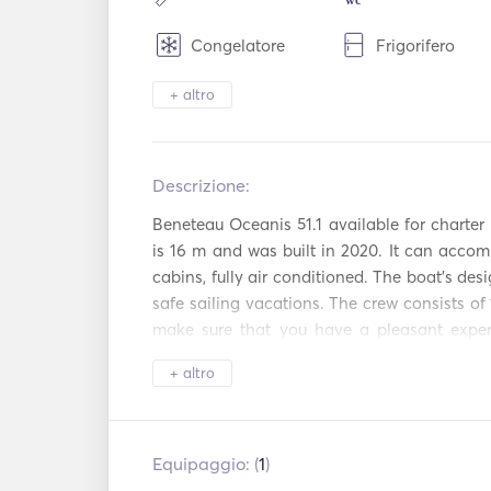
Congelatore
Frigorifero
Posate / bicchieri /
+ altro
Macchina da c
piatti
Piano cottura
Tostapane
Descrizione:   
WiFi
Connessione A
Beneteau Oceanis 51.1 available for charter i
Lettore Mp3 /
Asciugacapelli
is 16 m and was built in 2020. It can accom
Radio / CD
cabins, fully air conditioned. The boat's desi
TV satellitare
Inverter di pot
safe sailing vacations. The crew consists of 
make sure that you have a pleasant experi
Attrezzatura pe
Greece. A second crew member is available up
Canna da pesca
snorkeling
+ altro
Giochi da spiaggia
Barca a vela
The kitchen is equipped with a two refriger
Nespresso coffee machine. Available on bo
Sistema
following water toys:snorkeling & fishing, R
Equipaggio: (
1
)
automatico di
Pilota automat
& beach games. 

spegnimento