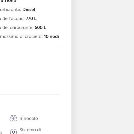
 x 110hp
carburante:
Diesel
 dell'acqua:
770
L
 del carburante:
500
L
 massima di crociera:
10
nodi
Binocolo
Sistema di
ca