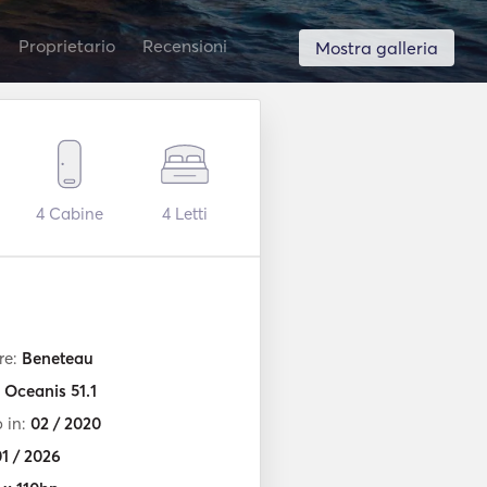
Proprietario
Recensioni
Mostra galleria
4
Cabine
4
Letti
re:
Beneteau
:
Oceanis 51.1
o in:
02 / 2020
1 / 2026