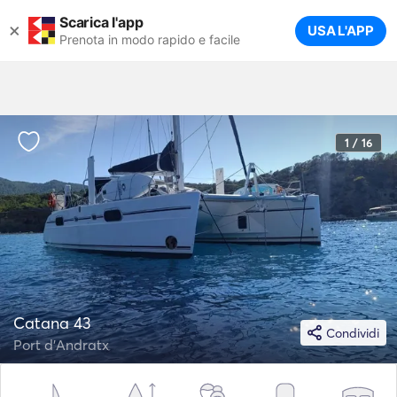
Scarica l'app
×
USA L'APP
Prenota in modo rapido e facile
1 / 16
Catana 43
Condividi
Port d'Andratx