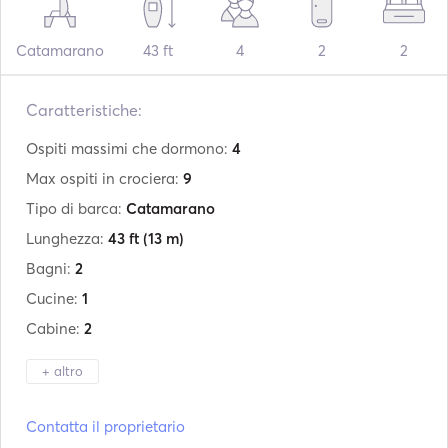
Catamarano
43 ft
4
2
2
Caratteristiche:
Ospiti massimi che dormono:
4
Max ospiti in crociera:
9
Tipo di barca:
Catamarano
Lunghezza:
43 ft
(13 m)
Bagni:
2
Cucine:
1
Cabine:
2
+ altro
Produttore:
Catana
Contatta il proprietario
Modello:
431