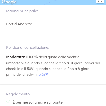
Our Catana 431 is for those who love real sailing, 
Marina principale:
thoughtful comfort, and conscious travel. 

Join us from Port Andratx for a sailing experience with 
Port d'Andratx
purpose. 
Politica di cancellazione:
Moderata:
Il 100% della quota dello yacht è
rimborsabile quando si cancella fino a 31 giorni prima del
check-in e il 50% quando si cancella fino a 8 giorni
prima del check-in.
più
Regolamento:
È permesso fumare sul ponte