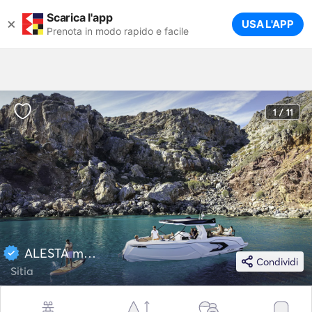
Scarica l'app
×
USA L'APP
Prenota in modo rapido e facile
1 / 11
ALESTA marine 37
Condividi
Sitia