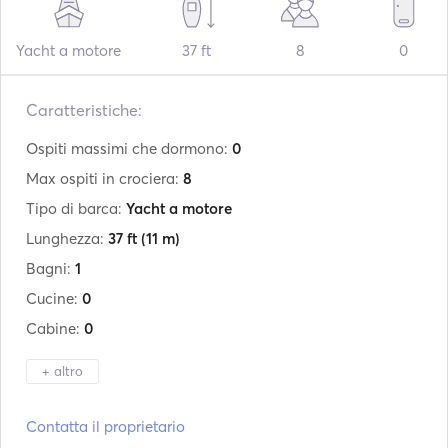
Yacht a motore
37 ft
8
0
Caratteristiche:
Ospiti massimi che dormono:
0
Max ospiti in crociera:
8
Tipo di barca:
Yacht a motore
Lunghezza:
37 ft
(11 m)
Bagni:
1
Cucine:
0
Cabine:
0
+ altro
Produttore:
ALESTA marine
Contatta il proprietario
Modello:
Raptor