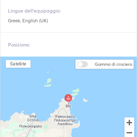
Attrezzatura per lo
Kayak
snorkeling
Lingue dell'equipaggio:
Tavola da SUP
Flyboard
Greek, English (UK)
Seabob
Sci d'acqua
Posizione:
Ancora elettrica
Parabordi
Giubbotti di
Estintori portatili
Satellite
salvataggio
Gamma di crociera