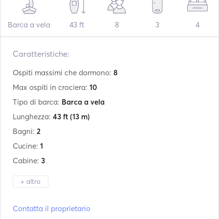
Barca a vela
43 ft
8
3
4
Caratteristiche:
Ospiti massimi che dormono:
8
Max ospiti in crociera:
10
Tipo di barca:
Barca a vela
Lunghezza:
43 ft
(13 m)
Bagni:
2
Cucine:
1
Cabine:
3
+ altro
Produttore:
Grand Soleil
Contatta il proprietario
Modello:
43