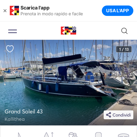
Scarica l'app
×
USA L'APP
Prenota in modo rapido e facile
1 / 13
Grand Soleil 43
Condividi
Kallithea