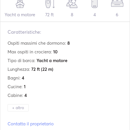
Yacht a motore
72 ft
8
4
6
Caratteristiche:
Ospiti massimi che dormono:
8
Max ospiti in crociera:
10
Tipo di barca:
Yacht a motore
Lunghezza:
72 ft
(22 m)
Bagni:
4
Cucine:
1
Cabine:
4
+ altro
Produttore:
Abacus Marine
Contatta il proprietario
Modello:
70