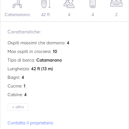
Catamarano
42 ft
4
4
2
Caratteristiche:
Ospiti massimi che dormono:
4
Max ospiti in crociera:
10
Tipo di barca:
Catamarano
Lunghezza:
42 ft
(13 m)
Bagni:
4
Cucine:
1
Cabine:
4
+ altro
Produttore:
Lagoon
Contatta il proprietario
Modello:
420