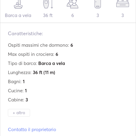
Barca a vela
36 ft
6
3
3
Caratteristiche:
Ospiti massimi che dormono:
6
Max ospiti in crociera:
6
Tipo di barca:
Barca a vela
Lunghezza:
36 ft
(11 m)
Bagni:
1
Cucine:
1
Cabine:
3
+ altro
Produttore:
Jeanneau
Contatta il proprietario
Modello:
sun odyssey 36i