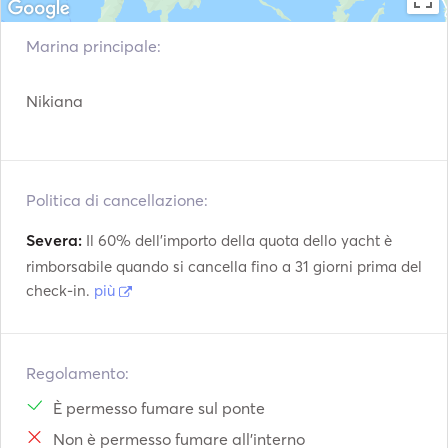
SUP (OPTIONAL AT EURO 100/WEEK) , SEA SCOOTER 
(OPTIONAL AT EURO 120/WEEK) KAYAK (OPTIONAL AT 
Marina principale:
EURO 80/WEEK). 

Nikiana
Water toys: Snorkelling equipment. 
Politica di cancellazione:
Severa:
Il 60% dell'importo della quota dello yacht è
rimborsabile quando si cancella fino a 31 giorni prima del
check-in.
più
Regolamento:
È permesso fumare sul ponte
Non è permesso fumare all'interno