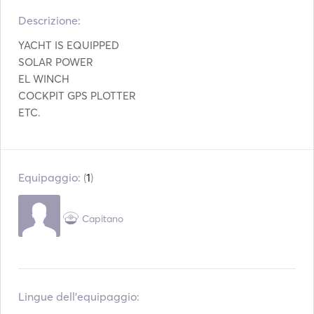
Posate / bicchieri /
Descrizione:   
Macchina da caffè
piatti
YACHT IS EQUIPPED

Lettore Mp3 / Radio /
Connessione USB
SOLAR POWER

CD
EL WINCH

Attrezzatura per lo
Pilota automatico
COCKPIT GPS PLOTTER

snorkeling
ETC.
Elica di prua
Equipaggio: (
1
)
Capitano
Lingue dell'equipaggio: