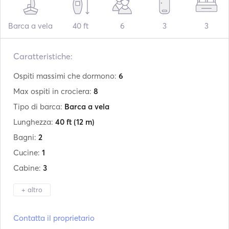
Barca a vela
40 ft
6
3
3
Caratteristiche:
Ospiti massimi che dormono:
6
Max ospiti in crociera:
8
Tipo di barca:
Barca a vela
Lunghezza:
40 ft
(12 m)
Bagni:
2
Cucine:
1
Cabine:
3
+ altro
Produttore:
Bavaria
Contatta il proprietario
Modello:
40 Cruiser