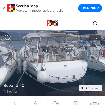
Scarica l'app
×
USA L'APP
Prenota in modo rapido e facile
1 / 21
Bavaria 40
Condividi
Nikiana