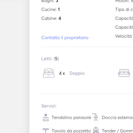
Bagni:
3
Motori:
1
Cucine:
1
Tipo di 
Cabine:
4
Capacità
Capacità
Velocità
Contatta il proprietario
Letti: (
5
)
4 x
Doppio
Servizi:
Tendalino parasole
Doccia esterna
Tavolo da pozzetto
Tender / Gom