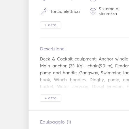
Sistema di
Torcia elettrica
sicurezza
Posate / bicchie
+ altro
Forno
piatti
Lettore Mp3 /
Piano cottura
Radio / CD
Descrizione:   
Sistema
Attrezzatura per lo
automatico di
Deck & Cockpit equipment: Anchor windlas
snorkeling
spegnimento
Main anchor (23 Kg) -chain(90 m), Fenders
incendi
pump and handle, Gangway, Swimming ladde
Elica di prua
Parabordi
hook, Winch handles, Dinghy, pump, oars
bucket, Water Jerrycan, Diesel jerrycan, E
Sistema di
bottles, Spare Anchor, Mooring lines, Cockp
navigazione
+ altro
cushions, Set of tools, Spare fuses

Sails, covers, rigging: Furling Genoa, Bu
Sprayhood

Equipaggio: (
1
)