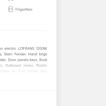
Frigorifero
ri /
Macchina da caffè
Pannelli solari
Pilota automatico
s electric LOFRANS 1200W, 
, Stern Fender, Hand bilge 
r, Door panels-keys, Boat 
Giubbotti di
, Outboard motor, Plastic 
salvataggio
ngine oil, Fuel funnel, Gas 
it table - Coolbox, Cockpit 
tten Mainsail, Bimini top, 