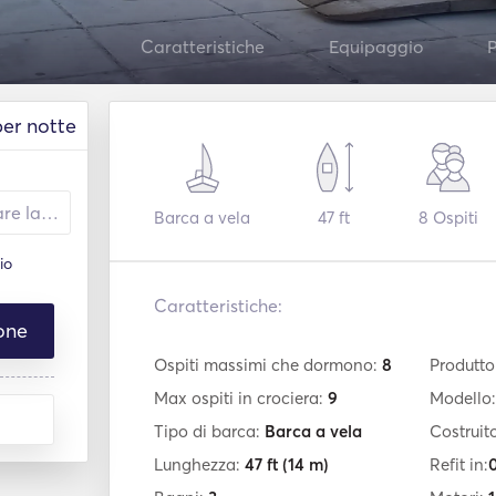
Caratteristiche
Equipaggio
P
per notte
Barca a vela
47 ft
8
Ospiti
io
Caratteristiche:
one
Ospiti massimi che dormono:
8
Produtto
Max ospiti in crociera:
9
Modello
Tipo di barca:
Barca a vela
Costruit
Lunghezza:
47 ft
(14 m)
Refit in:
0