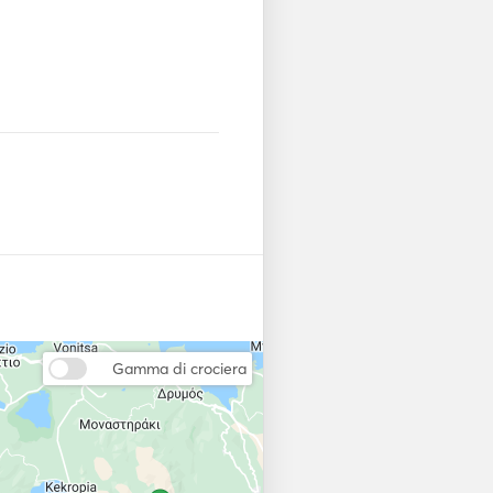
ting light, Emergency helm, 
ishers, Safety belts, Automatic 
eed log, Echo sounder, Wind 
arallel ruler, Greek Waters 
's spares, Sails repair kit, 
Blankets, Face Towels, Bath 
Gamma di crociera
uttlery - Kitchen equipment, 
olt sockets, Solar Plates
