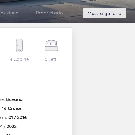
osizione
Proprietario
Mostra galleria
4
Cabine
5
Letti
re:
Bavaria
:
46 Cruiser
o in:
01 / 2016
1 / 2022