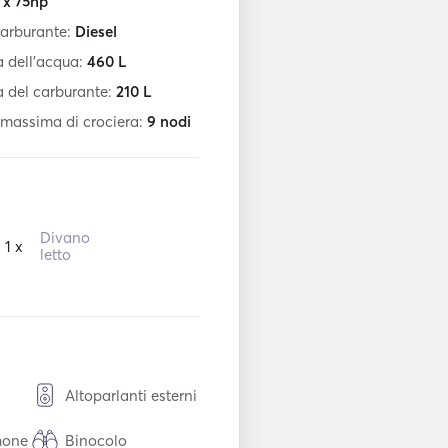
 x 75hp
carburante:
Diesel
 dell'acqua:
460
L
 del carburante:
210
L
 massima di crociera:
9
nodi
Divano
1 x
letto
Altoparlanti esterni
mone
Binocolo