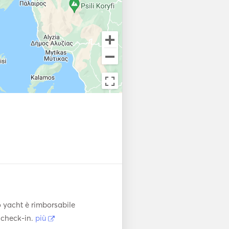
o yacht è rimborsabile
l check-in.
più