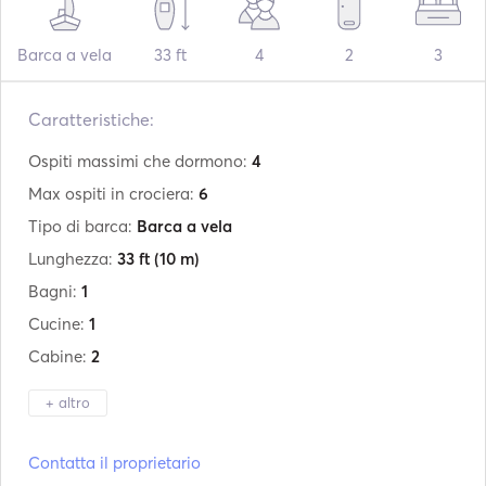
Barca a vela
33 ft
4
2
3
Caratteristiche:
Ospiti massimi che dormono:
4
Max ospiti in crociera:
6
Tipo di barca:
Barca a vela
Lunghezza:
33 ft
(10 m)
Bagni:
1
Cucine:
1
Cabine:
2
+ altro
Produttore:
Bavaria
Contatta il proprietario
Modello:
33 Cruiser