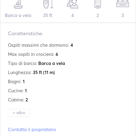
Barca a vela
35 ft
4
2
3
Caratteristiche:
Ospiti massimi che dormono:
4
Max ospiti in crociera:
6
Tipo di barca:
Barca a vela
Lunghezza:
35 ft
(11 m)
Bagni:
1
Cucine:
1
Cabine:
2
+ altro
Produttore:
Bavaria
Contatta il proprietario
Modello:
34 Cruiser