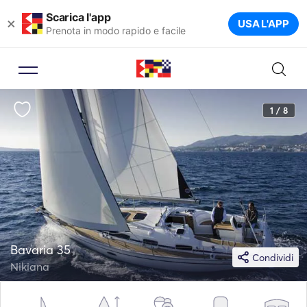
Scarica l'app
×
USA L'APP
Prenota in modo rapido e facile
1 / 8
Bavaria 35
Condividi
Nikiana