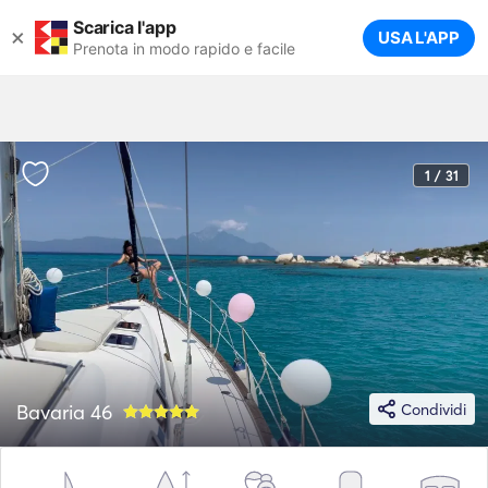
Scarica l'app
×
USA L'APP
Prenota in modo rapido e facile
1 / 31
Bavaria 46
Condividi