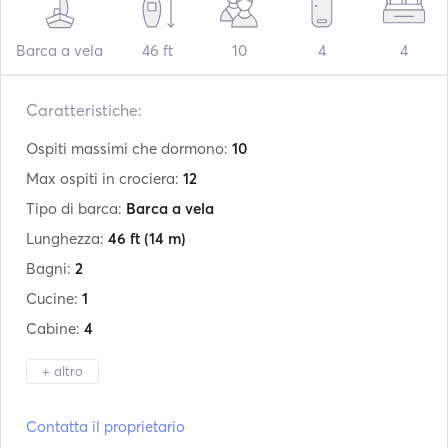
Barca a vela
46 ft
10
4
4
Caratteristiche:
Ospiti massimi che dormono:
10
Max ospiti in crociera:
12
Tipo di barca:
Barca a vela
Lunghezza:
46 ft
(14 m)
Bagni:
2
Cucine:
1
Cabine:
4
+ altro
Produttore:
Bavaria
Contatta il proprietario
Modello:
Cruiser 46