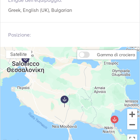
Lingue dell'equipaggio:
Standard amenities include

Greek, English (UK), Bulgarian
Skipper & hostess

Fuel

All applicable taxes

Posizione:
Water

Sandwiches

Coffee

Satellite
Gamma di crociera
Refreshments

Wine or beer

Fruit Salad

ΕFishing Equipment

Snorkeling Equipment (msks-snorkels)

Bluetooth 200 Watt speaker

SUP (stand up paddleboard)

WiFi

Extra amenities at an additional charge

Snorkeling lesson (depending on availability)
