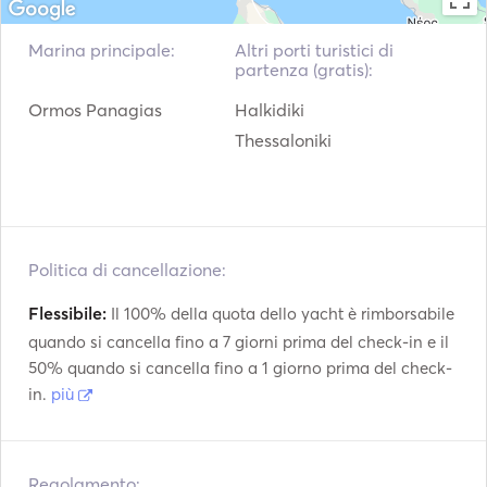
Sea food lunch (upon reservation)

Massage Day (upon reservation)

Marina principale:
Altri porti turistici di
Yoga Day (upon reservation)

partenza (gratis):
Transport to and from the marina.

Ormos Panagias
Halkidiki
A menu of selected drinks and snacks
Thessaloniki
Politica di cancellazione:
Flessibile:
Il 100% della quota dello yacht è rimborsabile
quando si cancella fino a 7 giorni prima del check-in e il
50% quando si cancella fino a 1 giorno prima del check-
in.
più
Regolamento: