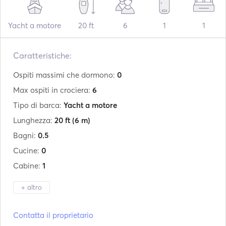
Yacht a motore
20 ft
6
1
1
Caratteristiche:
Ospiti massimi che dormono:
0
Max ospiti in crociera:
6
Tipo di barca:
Yacht a motore
Lunghezza:
20 ft
(6 m)
Bagni:
0.5
Cucine:
0
Cabine:
1
+ altro
Produttore:
Aquamar
Contatta il proprietario
Modello:
Bagia