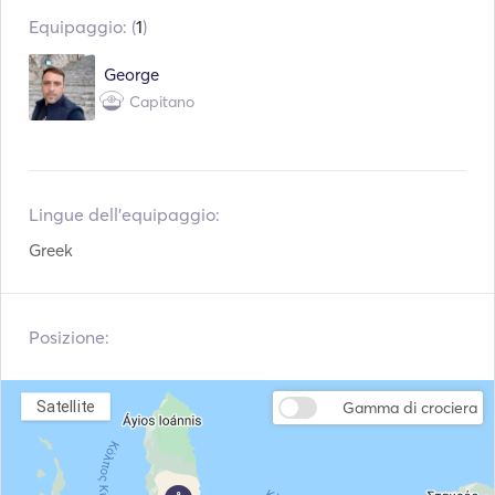
CD
Equipaggio: (
1
)
Attrezzatura per lo
Fiocina
snorkeling
George
Ancora elettrica
Parabordi
Capitano
Giubbotti di
Sistema di navigazione
salvataggio
Motore fuoribordo
Fish Finder
Lingue dell'equipaggio:
Greek
Posizione:
Satellite
Gamma di crociera