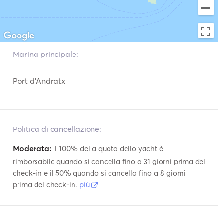
now and let the adventure begin! 🌟 

INFORMATION. 

CHARTER SCHEDULE" 

1 day: 8 HOURS (10:00h to 18:00h) - an extra hour can be 
Marina principale:
arranged at an additional cost and always with prior 
arrangement. 

Port d'Andratx
SKIPPER: 

1 day: 250 €. 

Politica di cancellazione:
EXTRA INFORMATION: 

VAT included. 

Moderata:
Il 100% della quota dello yacht è
Insurance included. 

rimborsabile quando si cancella fino a 31 giorni prima del
Only mooring in base port included. 

check-in e il 50% quando si cancella fino a 8 giorni
Not available without skipper. 

prima del check-in.
più
Mandatory final cleaning 90 € / day not included in the 
price. 

Special price for several days. 
