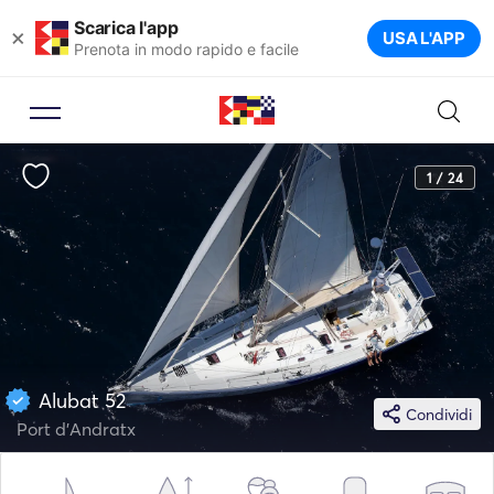
Scarica l'app
×
USA L'APP
Prenota in modo rapido e facile
1 / 24
Alubat 52
Condividi
Port d'Andratx