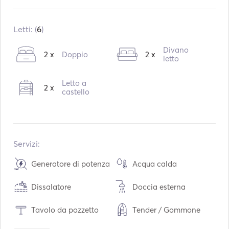
Costruito in:
01 / 2007
Refit in:
06 / 2024
Letti: (
6
)
Motori:
1 x 55hp
Divano
2 x
Doppio
2 x
Tipo di carburante:
Diesel
letto
Velocità massima di crociera:
8
nodi
Letto a
2 x
castello
Servizi:
Generatore di potenza
Acqua calda
Dissalatore
Doccia esterna
Tavolo da pozzetto
Tender / Gommone