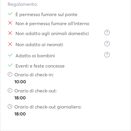
Regolamento:
OPTIONAL EXTRAS: 

È permesso fumare sul ponte
Sheets and towels 15€ p.p. 

Non è permesso fumare all'interno
Stewardess 150€ / day. 

?
Non adatto agli animali domestici
*Prices include exclusive use of the boat, mooring in base 
?
Non adatto ai neonati
port.  

*Fuel, moorings in other ports, food and beverages and 
?
Adatto ai bambini
extras are not included. 

Eventi e feste concesse
Orario di check-in:
10:00
Orario di check-out:
18:00
Orario di check-out giornaliero:
18:00