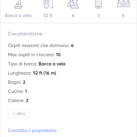
Barca a vela
52 ft
6
3
6
Caratteristiche:
Ospiti massimi che dormono:
6
Max ospiti in crociera:
10
Tipo di barca:
Barca a vela
Lunghezza:
52 ft
(16 m)
Bagni:
2
Cucine:
1
Cabine:
3
+ altro
Produttore:
Alubat
Contatta il proprietario
Modello:
Cigale 16