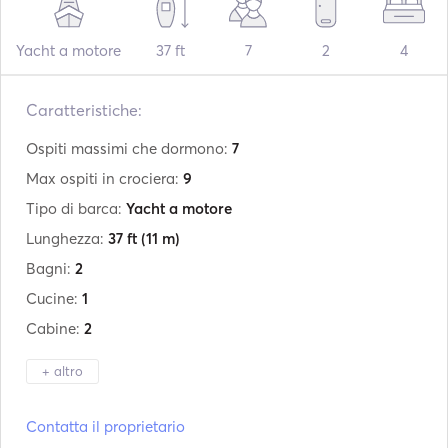
Yacht a motore
37 ft
7
2
4
Caratteristiche:
Ospiti massimi che dormono:
7
Max ospiti in crociera:
9
Tipo di barca:
Yacht a motore
Lunghezza:
37 ft
(11 m)
Bagni:
2
Cucine:
1
Cabine:
2
+ altro
Produttore:
Sealine
Contatta il proprietario
Modello:
S37