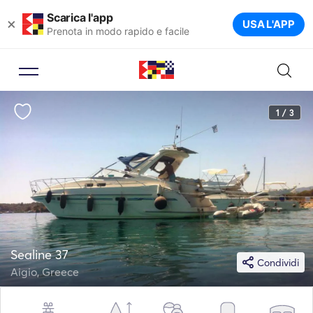
Scarica l'app
×
USA L'APP
Prenota in modo rapido e facile
1 / 3
Sealine 37
Condividi
Aigio, Greece