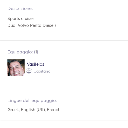
Descrizione:   
Congelatore
Frigorifero
Sports cruiser 

Posate / bicchieri /
Forno
piatti
Dual Volvo Penta Diesels
Macchina da caffè
Cocktail Bar
Piano cottura
WiFi
Equipaggio: (
1
)
Connessione Aux
Connessione USB
Vasileios
Capitano
Lettore Mp3 / Radio /
Asciugacapelli
CD
Attrezzatura per lo
Giochi da spiaggia
snorkeling
Lingue dell'equipaggio:
Fiocina
Fish Finder
Greek, English (UK), French