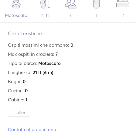
Motoscafo
21 ft
7
1
2
Caratteristiche:
Ospiti massimi che dormono:
0
Max ospiti in crociera:
7
Tipo di barca:
Motoscafo
Lunghezza:
21 ft
(6 m)
Bagni:
0
Cucine:
0
Cabine:
1
+ altro
Produttore:
Eolo
Contatta il proprietario
Modello:
650 Day